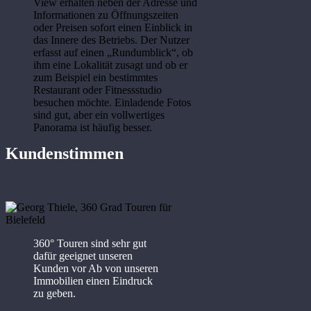
View erhalten neben der Adresse und
Informationen zu Öffnungszeiten
oder Preisen sofort einen Einblick in
das Innere des Betriebs. Der Nutzer
erfasst auf einen „Rundumblick“, ob
ihm eine Lokalität zusagt und ob er
zum Beispiel ein bestimmtes
Restaurant oder Fitnessstudio
besuchen möchte. Einladende Fotos
sind gut, aber ein vollwertiges
Panorama ist häufig besser.
Kundenstimmen
360° Touren sind sehr gut
dafür geeignet unseren
Kunden vor Ab von unseren
Immobilien einen Eindruck
zu geben.