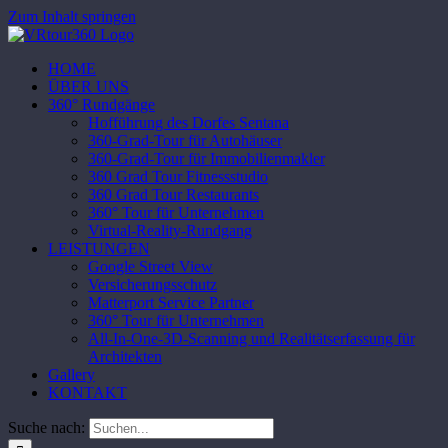
Zum Inhalt springen
HOME
ÜBER UNS
360° Rundgänge
Hofführung des Dorfes Sentana
360-Grad-Tour für Autohäuser
360-Grad-Tour für Immobilienmakler
360 Grad Tour Fitnessstudio
360 Grad Tour Restaurants
360° Tour für Unternehmen
Virtual-Reality-Rundgang
LEISTUNGEN
Google Street View
Versicherungsschutz
Matterport Service Partner
360° Tour für Unternehmen
All-In-One-3D-Scanning und Realitätserfassung für
Architekten
Gallery
KONTAKT
Suche nach: