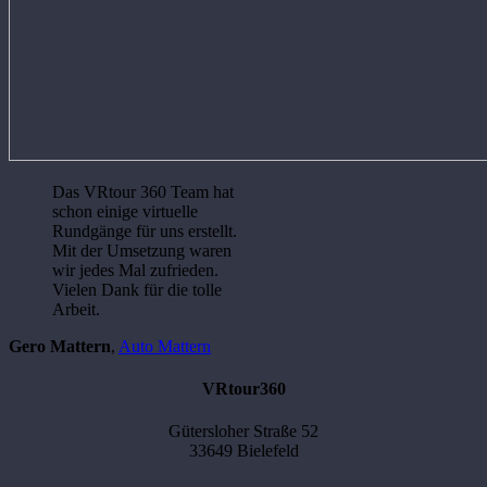
Das VRtour 360 Team hat
schon einige virtuelle
Rundgänge für uns erstellt.
Mit der Umsetzung waren
wir jedes Mal zufrieden.
Vielen Dank für die tolle
Arbeit.
Gero Mattern
,
Auto Mattern
VRtour360
Gütersloher Straße 52
33649 Bielefeld