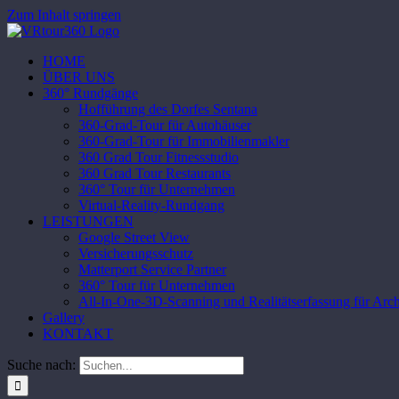
Zum Inhalt springen
HOME
ÜBER UNS
360° Rundgänge
Hofführung des Dorfes Sentana
360-Grad-Tour für Autohäuser
360-Grad-Tour für Immobilienmakler
360 Grad Tour Fitnessstudio
360 Grad Tour Restaurants
360° Tour für Unternehmen
Virtual-Reality-Rundgang
LEISTUNGEN
Google Street View
Versicherungsschutz
Matterport Service Partner
360° Tour für Unternehmen
All-In-One-3D-Scanning und Realitätserfassung für Arch
Gallery
KONTAKT
Suche nach: