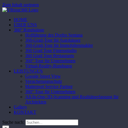
Zum Inhalt springen
HOME
ÜBER UNS
360° Rundgänge
Hofführung des Dorfes Sentana
360-Grad-Tour für Autohäuser
360-Grad-Tour für Immobilienmakler
360 Grad Tour Fitnessstudio
360 Grad Tour Restaurants
360° Tour für Unternehmen
Virtual-Reality-Rundgang
LEISTUNGEN
Google Street View
Versicherungsschutz
Matterport Service Partner
360° Tour für Unternehmen
All-In-One-3D-Scanning und Realitätserfassung für
Architekten
Gallery
KONTAKT
Suche nach: