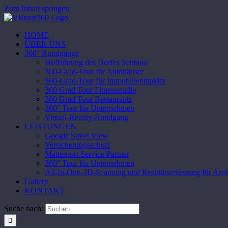
Zum Inhalt springen
HOME
ÜBER UNS
360° Rundgänge
Hofführung des Dorfes Sentana
360-Grad-Tour für Autohäuser
360-Grad-Tour für Immobilienmakler
360 Grad Tour Fitnessstudio
360 Grad Tour Restaurants
360° Tour für Unternehmen
Virtual-Reality-Rundgang
LEISTUNGEN
Google Street View
Versicherungsschutz
Matterport Service Partner
360° Tour für Unternehmen
All-In-One-3D-Scanning und Realitätserfassung für Arch
Gallery
KONTAKT
Suche nach: