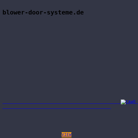
blower-door-systeme.de
VIEW