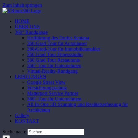
Zum Inhalt springen
HOME
ÜBER UNS
360° Rundgänge
Hofführung des Dorfes Sentana
360-Grad-Tour für Autohäuser
360-Grad-Tour für Immobilienmakler
360 Grad Tour Fitnessstudio
360 Grad Tour Restaurants
360° Tour für Unternehmen
Virtual-Reality-Rundgang
LEISTUNGEN
Google Street View
Versicherungsschutz
Matterport Service Partner
360° Tour für Unternehmen
All-In-One-3D-Scanning und Realitätserfassung für
Architekten
Gallery
KONTAKT
Suche nach: